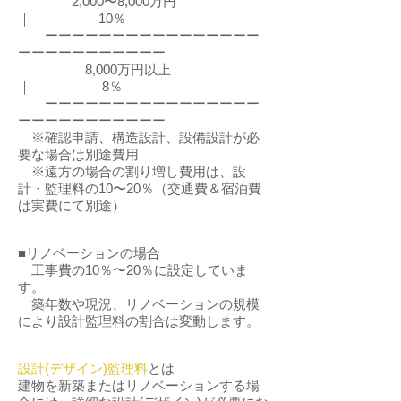
2,000〜8,000万円
｜ 10％
ーーーーーーーーーーーーーーーー
ーーーーーーーーーーー
8,000万円以上
｜ 8％
ーーーーーーーーーーーーーーーー
ーーーーーーーーーーー
※確認申請、構造設計、設備設計が必
要な場合は別途費用
※遠方の場合の割り増し費用は、設
計・監理料の10〜20％（交通費＆宿泊費
は実費にて別途）
■リノベーションの場合
工事費の10％〜20％に設定していま
す。
築年数や現況、リノベーションの規模
により設計監理料の割合は変動します。
設計(デザイン)監理
料
とは
建物を新築またはリノベーションする場