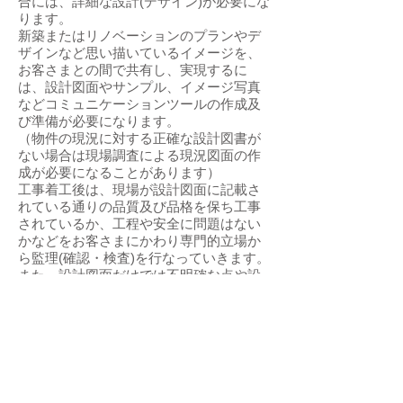
合には、
詳細な設計(デザイン)が必要にな
ります。
新築またはリノベーションのプランやデ
ザインなど思い描いているイメージを、
お客さまとの間で共有し、実現するに
は、設計図面やサンプル、
イメージ写真
などコミュニケーションツールの作成及
び準備が必要になります
。
（物件の現況に対する正確な設計図書が
ない場合は現場調査による現況図面の作
成が必要になることがあります）
工事着工後は、現場が設計図面に記載さ
れている通りの品質及び品格を保ち工事
されているか、工程や安全に問題はない
かなどをお客さまにかわり専門的立場か
ら監理(確認・検査)を行なっていきます。
また、設計図面だけでは不明確な点や設
計意図が伝わりづらい部分の補足や調整
を行ない、施工者へ伝達していきます。
設計監理はお客さまのご要望を反映した
設計内容(プランやデザインイメージ)を現
場へつたえる重要な業務になります。
上記のような設計(デザイン)及び設計監理